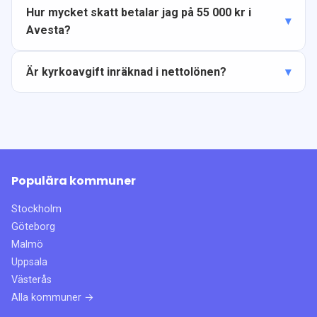
Hur mycket skatt betalar jag på 55 000 kr i
Avesta?
Är kyrkoavgift inräknad i nettolönen?
Populära kommuner
Stockholm
Göteborg
Malmö
Uppsala
Västerås
Alla kommuner →