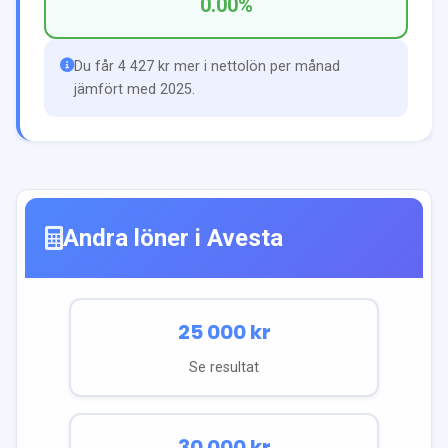
0.00
%
Du får 4 427 kr mer i nettolön per månad
jämfört med 2025.
Andra löner i
Avesta
25 000
kr
Se resultat
30 000
kr