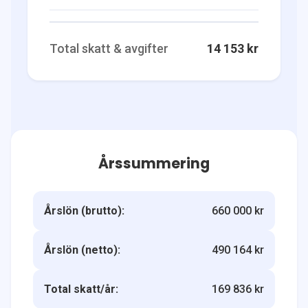
Total skatt & avgifter
14 153 kr
Årssummering
Årslön (brutto):
660 000 kr
Årslön (netto):
490 164 kr
Total skatt/år:
169 836 kr