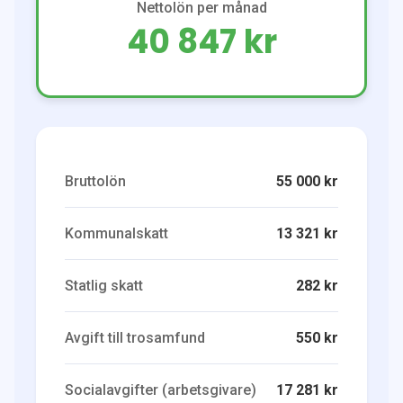
Nettolön per månad
40 847 kr
Bruttolön
55 000 kr
Kommunalskatt
13 321 kr
Statlig skatt
282 kr
Avgift till trosamfund
550 kr
Socialavgifter (arbetsgivare)
17 281 kr