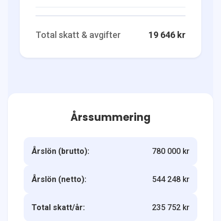
Total skatt & avgifter
19 646 kr
Årssummering
Årslön (brutto):
780 000 kr
Årslön (netto):
544 248 kr
Total skatt/år:
235 752 kr