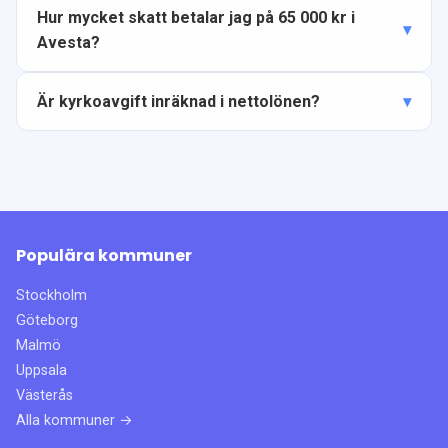
Hur mycket skatt betalar jag på 65 000 kr i
Avesta?
Är kyrkoavgift inräknad i nettolönen?
Populära kommuner
Stockholm
Göteborg
Malmö
Uppsala
Västerås
Alla kommuner →