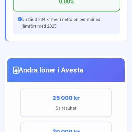
0.00
%
Du får 3 834 kr mer i nettolön per månad
jämfört med 2025.
Andra löner i
Avesta
25 000
kr
Se resultat
30 000
kr