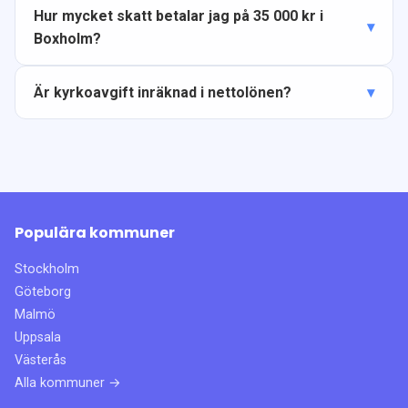
Hur mycket skatt betalar jag på 35 000 kr i
Boxholm?
Är kyrkoavgift inräknad i nettolönen?
Populära kommuner
Stockholm
Göteborg
Malmö
Uppsala
Västerås
Alla kommuner →