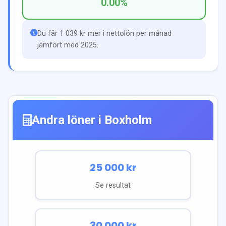
0.00
%
Du får 1 039 kr mer i nettolön per månad
jämfört med 2025.
Andra löner i
Boxholm
25 000
kr
Se resultat
30 000
kr