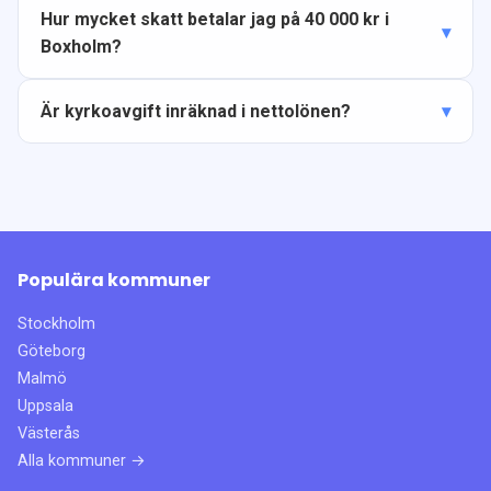
Hur mycket skatt betalar jag på 40 000 kr i
Boxholm?
Är kyrkoavgift inräknad i nettolönen?
Populära kommuner
Stockholm
Göteborg
Malmö
Uppsala
Västerås
Alla kommuner →