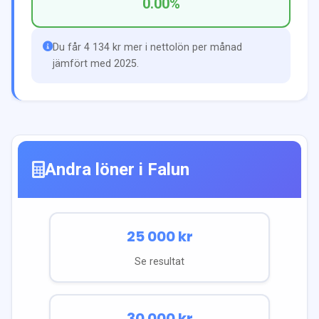
0.00
%
Du får 4 134 kr mer i nettolön per månad
jämfört med 2025.
Andra löner i
Falun
25 000
kr
Se resultat
30 000
kr