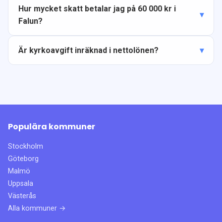
Hur mycket skatt betalar jag på 60 000 kr i
Falun?
Är kyrkoavgift inräknad i nettolönen?
Populära kommuner
Stockholm
Göteborg
Malmö
Uppsala
Västerås
Alla kommuner →