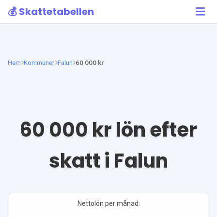
💰 Skattetabellen
Hem
Kommuner
Falun
60 000 kr
60 000
kr lön efter
skatt i
Falun
Nettolön per månad: