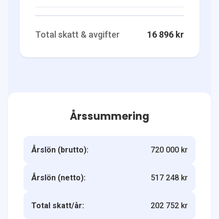
Total skatt & avgifter
16 896 kr
Årssummering
Årslön (brutto):
720 000 kr
Årslön (netto):
517 248 kr
Total skatt/år:
202 752 kr