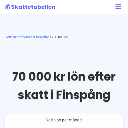
💰 Skattetabellen
Hem
Kommuner
Finspång
70 000 kr
70 000
kr lön efter
skatt i
Finspång
Nettolön per månad: