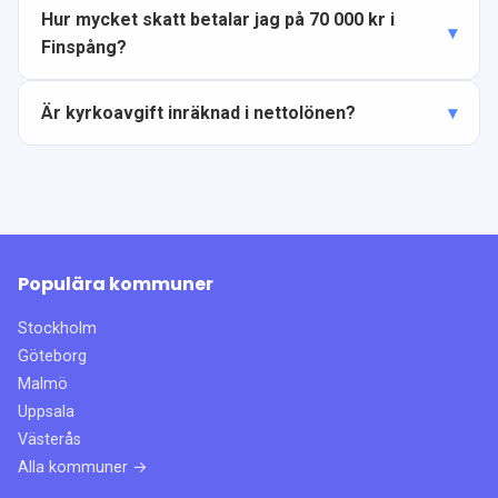
Hur mycket skatt betalar jag på 70 000 kr i
Finspång?
Är kyrkoavgift inräknad i nettolönen?
Populära kommuner
Stockholm
Göteborg
Malmö
Uppsala
Västerås
Alla kommuner →