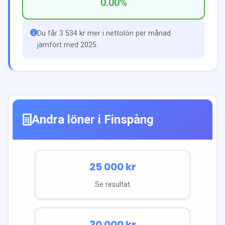
0.00
%
Du får 3 534 kr mer i nettolön per månad
jämfört med 2025.
Andra löner i
Finspång
25 000
kr
Se resultat
30 000
kr