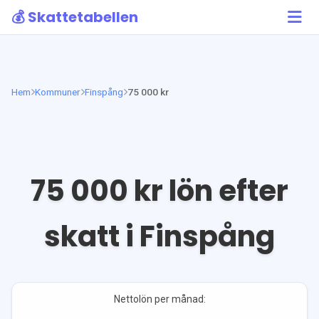
💰 Skattetabellen
Hem
Kommuner
Finspång
75 000 kr
75 000
kr lön efter
skatt i
Finspång
Nettolön per månad: