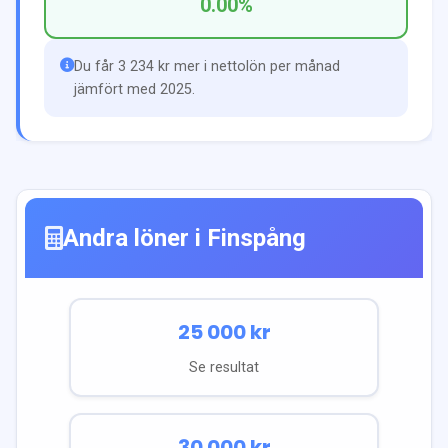
0.00
%
Du får 3 234 kr mer i nettolön per månad
jämfört med 2025.
Andra löner i
Finspång
25 000
kr
Se resultat
30 000
kr