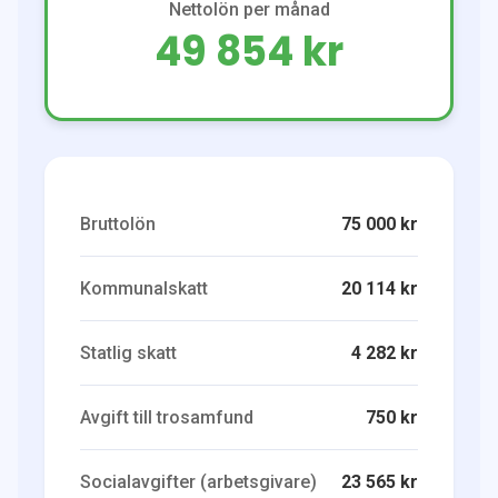
Nettolön per månad
49 854 kr
Bruttolön
75 000 kr
Kommunalskatt
20 114 kr
Statlig skatt
4 282 kr
Avgift till trosamfund
750 kr
Socialavgifter (arbetsgivare)
23 565 kr