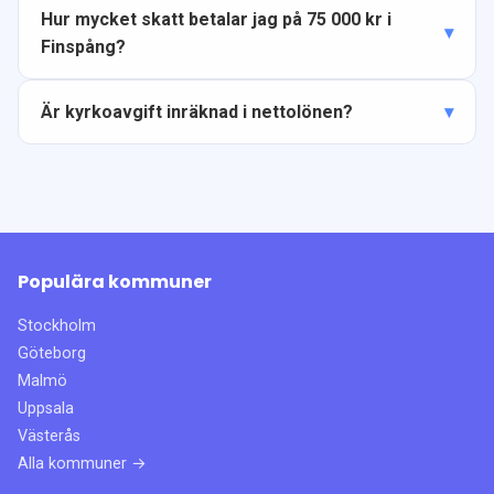
Hur mycket skatt betalar jag på 75 000 kr i
Finspång?
Är kyrkoavgift inräknad i nettolönen?
Populära kommuner
Stockholm
Göteborg
Malmö
Uppsala
Västerås
Alla kommuner →