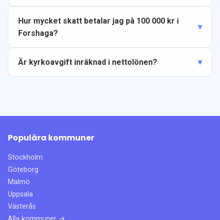
Hur mycket skatt betalar jag på 100 000 kr i
Forshaga?
Är kyrkoavgift inräknad i nettolönen?
Populära kommuner
Stockholm
Göteborg
Malmö
Uppsala
Västerås
Alla kommuner →