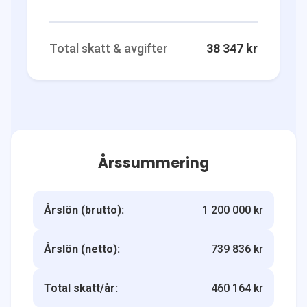
Total skatt & avgifter
38 347 kr
Årssummering
Årslön (brutto):
1 200 000 kr
Årslön (netto):
739 836 kr
Total skatt/år:
460 164 kr