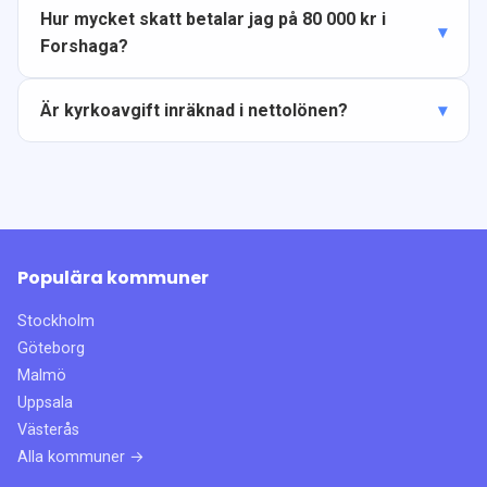
Hur mycket skatt betalar jag på 80 000 kr i
Forshaga?
Är kyrkoavgift inräknad i nettolönen?
Populära kommuner
Stockholm
Göteborg
Malmö
Uppsala
Västerås
Alla kommuner →