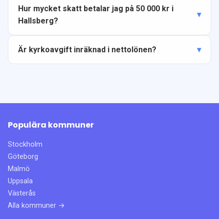
Hur mycket skatt betalar jag på 50 000 kr i
Hallsberg?
Är kyrkoavgift inräknad i nettolönen?
Populära kommuner
Stockholm
Göteborg
Malmö
Uppsala
Västerås
Alla kommuner →