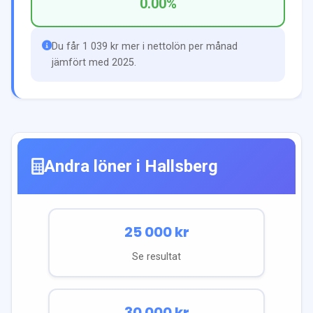
0.00
%
Du får 1 039 kr mer i nettolön per månad
jämfört med 2025.
Andra löner i
Hallsberg
25 000
kr
Se resultat
30 000
kr