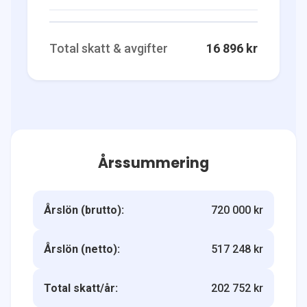
Total skatt & avgifter
16 896 kr
Årssummering
Årslön (brutto):
720 000 kr
Årslön (netto):
517 248 kr
Total skatt/år:
202 752 kr