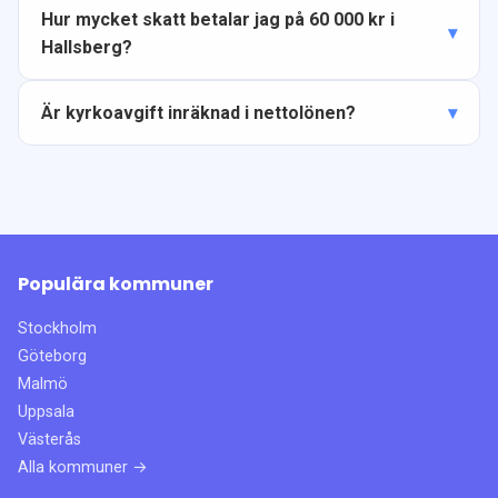
Hur mycket skatt betalar jag på 60 000 kr i
Hallsberg?
Är kyrkoavgift inräknad i nettolönen?
Populära kommuner
Stockholm
Göteborg
Malmö
Uppsala
Västerås
Alla kommuner →