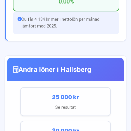
0.00
%
Du får 4 134 kr mer i nettolön per månad
jämfört med 2025.
Andra löner i
Hallsberg
25 000
kr
Se resultat
30 000
kr