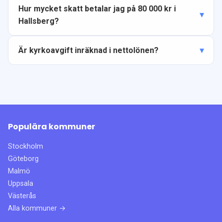
Hur mycket skatt betalar jag på 80 000 kr i
Hallsberg?
Är kyrkoavgift inräknad i nettolönen?
Populära kommuner
Stockholm
Göteborg
Malmö
Uppsala
Västerås
Alla kommuner →