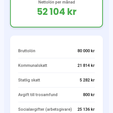
Nettolön per månad
52 104 kr
Bruttolön
80 000 kr
Kommunalskatt
21 814 kr
Statlig skatt
5 282 kr
Avgift till trosamfund
800 kr
Socialavgifter (arbetsgivare)
25 136 kr