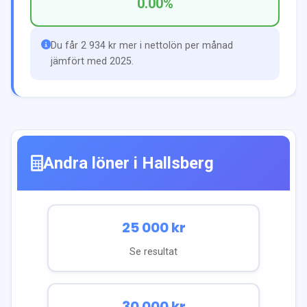
0.00
%
Du får 2 934 kr mer i nettolön per månad
jämfört med 2025.
Andra löner i
Hallsberg
25 000
kr
Se resultat
30 000
kr