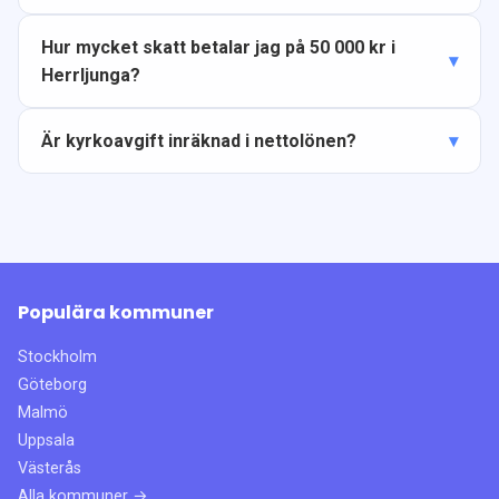
Hur mycket skatt betalar jag på 50 000 kr i
Herrljunga?
Är kyrkoavgift inräknad i nettolönen?
Populära kommuner
Stockholm
Göteborg
Malmö
Uppsala
Västerås
Alla kommuner →