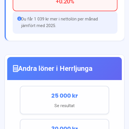
+
0.20
%
Du får 1 039 kr mer i nettolön per månad
jämfört med 2025.
Andra löner i
Herrljunga
25 000
kr
Se resultat
30 000
kr