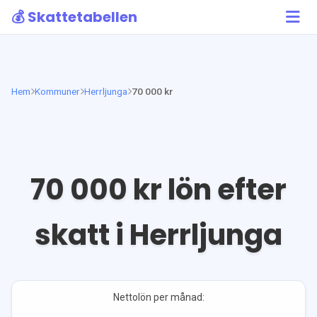
💰 Skattetabellen
Hem
Kommuner
Herrljunga
70 000 kr
70 000
kr lön efter
skatt i
Herrljunga
Nettolön per månad: