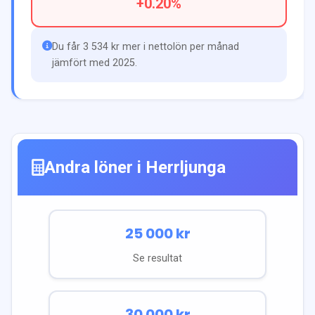
+
0.20
%
Du får 3 534 kr mer i nettolön per månad
jämfört med 2025.
Andra löner i
Herrljunga
25 000
kr
Se resultat
30 000
kr