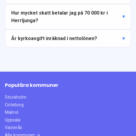
Hur mycket skatt betalar jag på 70 000 kr i
Herrljunga?
Är kyrkoavgift inräknad i nettolönen?
Populära kommuner
Stockholm
Göteborg
Malmö
Uppsala
Västerås
Alla kommuner →