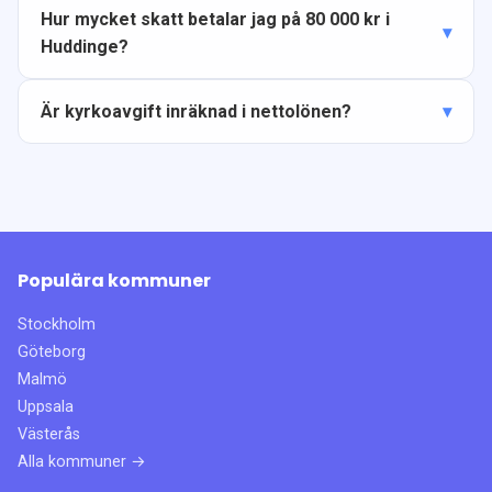
Hur mycket skatt betalar jag på 80 000 kr i
Huddinge?
Är kyrkoavgift inräknad i nettolönen?
Populära kommuner
Stockholm
Göteborg
Malmö
Uppsala
Västerås
Alla kommuner →