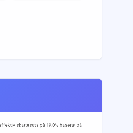
 effektiv skattesats på
19.0
% baserat på