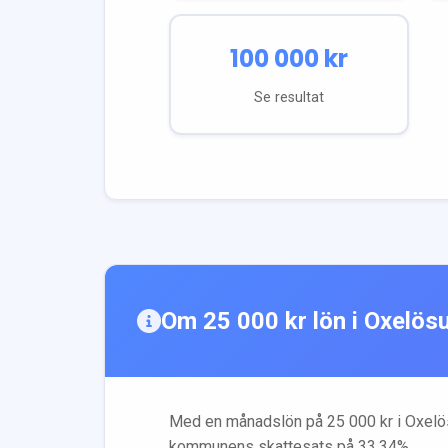
100 000
kr
Se resultat
Om
25 000
kr lön i
Oxelös
Med en månadslön på
25 000
kr i
Oxelö
kommunens skattesats på
33.34
%.