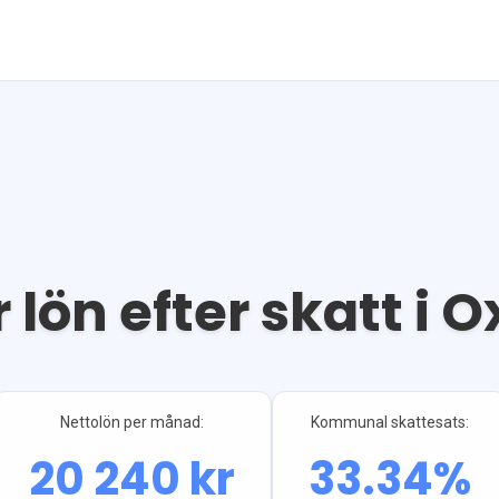
 lön efter skatt i
O
Nettolön per månad:
Kommunal skattesats:
20 240
kr
33.34
%