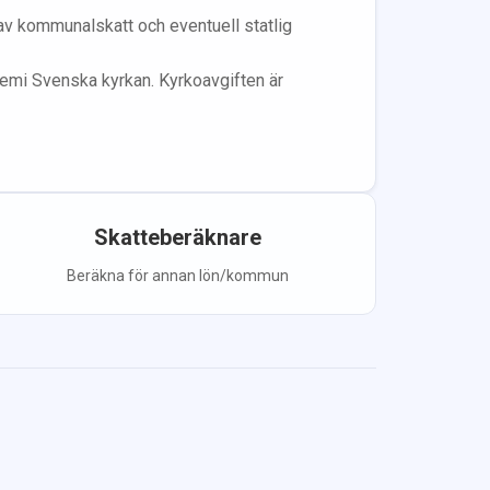
 av kommunalskatt och eventuell statlig
lem
i Svenska kyrkan.
Kyrkoavgiften är
Skatteberäknare
Beräkna för annan lön/kommun