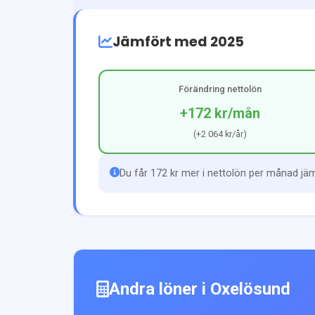
Jämfört med 2025
Förändring nettolön
+172 kr
/mån
(
+2 064 kr
/år)
Du får 172 kr mer i nettolön per månad jä
Andra löner i
Oxelösund