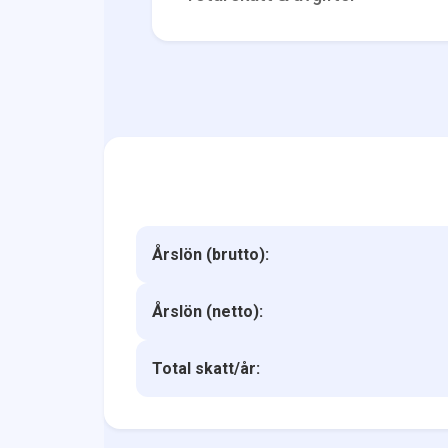
Årslön (brutto):
Årslön (netto):
Total skatt/år: