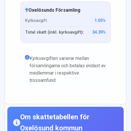
Oxelösunds Församling
Kyrkoavgift:
1.05
%
Total skatt (inkl. kyrkoavgift):
34.39
%
Kyrkoavgiften varierar mellan
församlingarna och betalas endast av
medlemmar i respektive
trossamfund.
Om skattetabellen för
Oxelösund
kommun