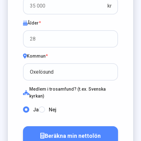
kr
Ålder
*
Kommun
*
Medlem i trosamfund? (t.ex. Svenska
kyrkan)
Ja
Nej
Beräkna min nettolön