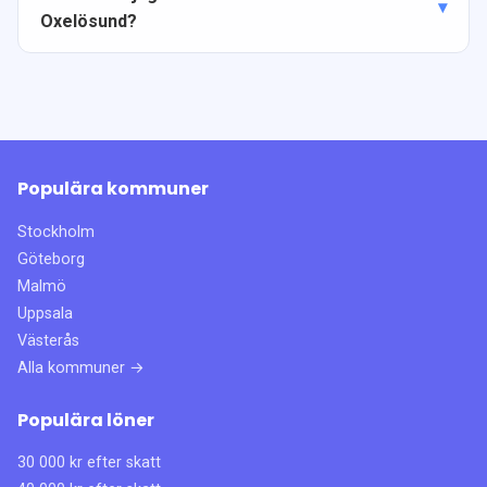
Oxelösund?
Populära kommuner
Stockholm
Göteborg
Malmö
Uppsala
Västerås
Alla kommuner →
Populära löner
30 000 kr efter skatt