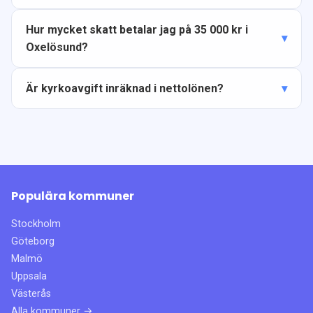
Hur mycket skatt betalar jag på 35 000 kr i
Oxelösund?
Är kyrkoavgift inräknad i nettolönen?
Populära kommuner
Stockholm
Göteborg
Malmö
Uppsala
Västerås
Alla kommuner →