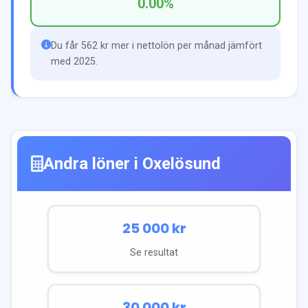
0.00
%
Du får 562 kr mer i nettolön per månad jämfört
med 2025.
Andra löner i
Oxelösund
25 000
kr
Se resultat
30 000
kr