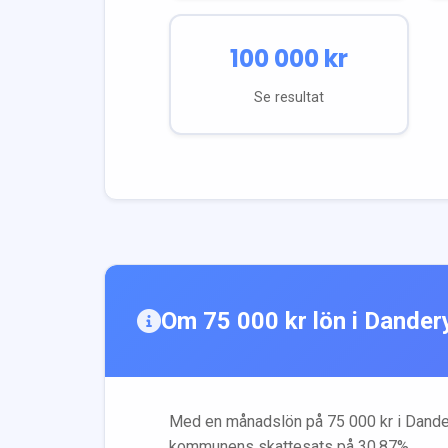
100 000
kr
Se resultat
Om
75 000
kr lön i
Dander
Med en månadslön på
75 000
kr i
Dande
kommunens skattesats på
30.87
%.