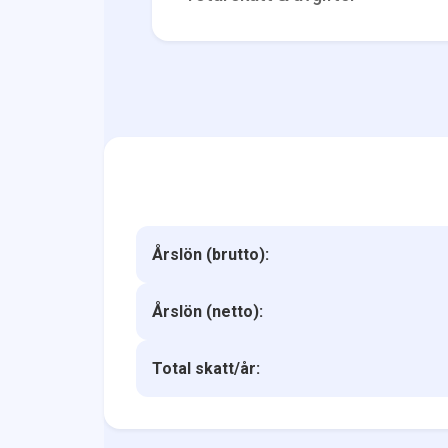
Årslön (brutto):
Årslön (netto):
Total skatt/år: