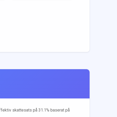
effektiv skattesats på
31.1
% baserat på