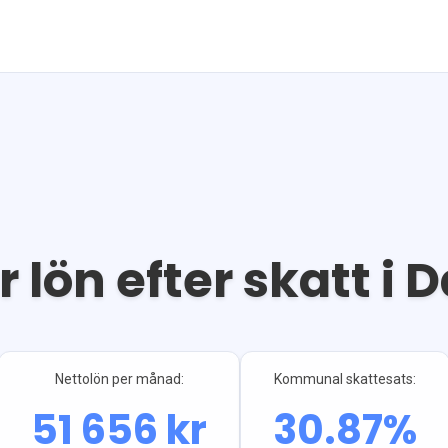
r lön efter skatt i
D
Nettolön per månad:
Kommunal skattesats:
51 656
kr
30.87
%