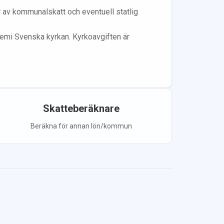
år av kommunalskatt och eventuell statlig
lem
i Svenska kyrkan.
Kyrkoavgiften är
Skatteberäknare
Beräkna för annan lön/kommun