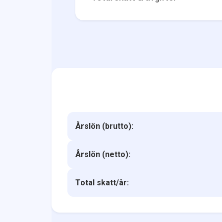
Årslön (brutto):
Årslön (netto):
Total skatt/år: