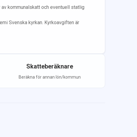
år av kommunalskatt och eventuell statlig
lem
i Svenska kyrkan.
Kyrkoavgiften är
Skatteberäknare
Beräkna för annan lön/kommun