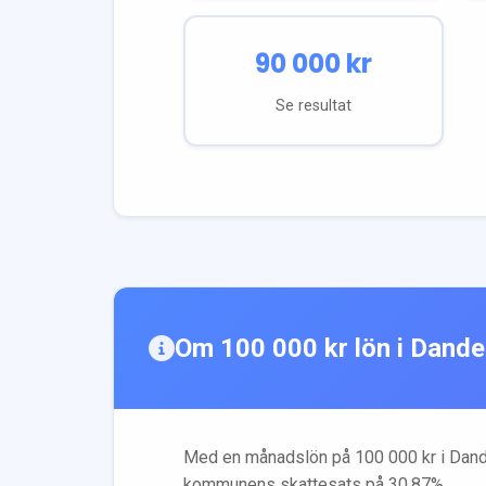
90 000
kr
Se resultat
Om
100 000
kr lön i
Dande
Med en månadslön på
100 000
kr i
Dand
kommunens skattesats på
30.87
%.