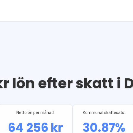
r lön efter skatt i
D
Nettolön per månad:
Kommunal skattesats:
64 256
kr
30.87
%