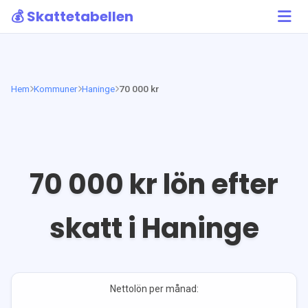
💰 Skattetabellen
Hem
Kommuner
Haninge
70 000 kr
70 000
kr lön efter
skatt i
Haninge
Nettolön per månad: