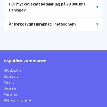
Hur mycket skatt betalar jag på 70 000 kr i
Haninge?
Är kyrkoavgift inräknad i nettolönen?
Populära kommuner
Stockholm
Göteborg
Malmö
Uppsala
Västerås
Alla kommuner →