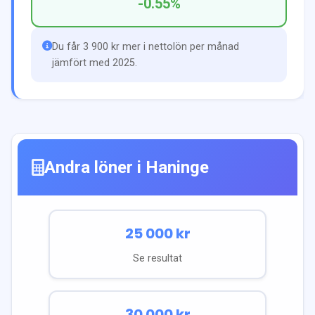
-0.55
%
Du får 3 900 kr mer i nettolön per månad
jämfört med 2025.
Andra löner i
Haninge
25 000
kr
Se resultat
30 000
kr